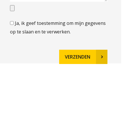
Ja, ik geef toestemming om mijn gegevens
voelige data
*
op te slaan en te verwerken.
VERZENDEN