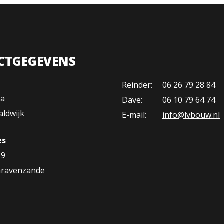
CTGEGEVENS
Reinder:
06 26 79 28 84
6a
Dave:
06 10 79 64 74
ldwijk
E-mail:
info@lvbouw.nl
es
 9
Gravenzande