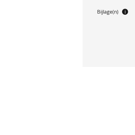
Bijlage(n)
i
Toestemming ge